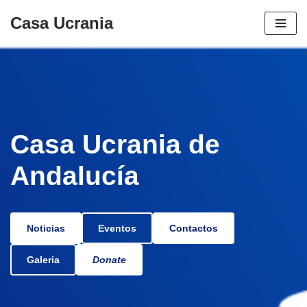
Casa Ucrania
Saltar
al
contenido
Casa Ucrania de
Andalucía
Noticias
Eventos
Contactos
Galeria
Donate